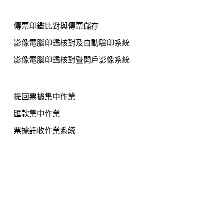
印鑑核對系統
傳票印鑑比對與傳票儲存
影像電腦印鑑核對及自動驗印系統
影像電腦印鑑核對暨開戶影像系統
集中作業產品
提回票據集中作業
匯款集中作業
票據託收作業系統
文件管理影像系統
e速通開戶整合平台
錄音錄影双錄系統
NIPASS動態密碼卡系統