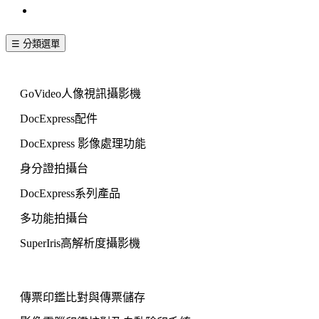
聯絡我們
☰ 分類選單
文件拍攝機
GoVideo人像視訊攝影機
DocExpress配件
DocExpress 影像處理功能
身分證拍攝台
DocExpress系列產品
多功能拍攝台
SuperIris高解析度攝影機
印鑑核對系統
傳票印鑑比對與傳票儲存