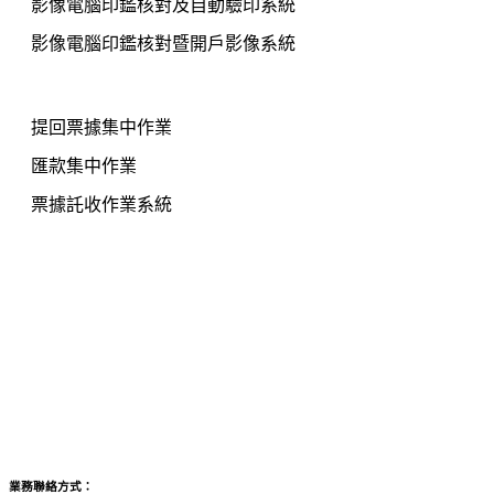
影像電腦印鑑核對及自動驗印系統
影像電腦印鑑核對暨開戶影像系統
集中作業產品
提回票據集中作業
匯款集中作業
票據託收作業系統
文件管理影像系統
e速通開戶整合平台
錄音錄影双錄系統
NIPASS動態密碼卡系統
表單無紙化解決方案
業務聯絡方式：