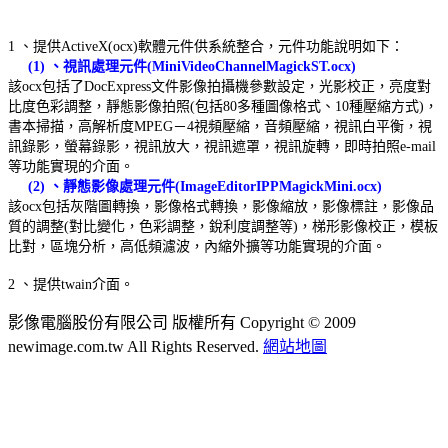
1
、提供
ActiveX(ocx)
軟體元件供系統整合，元件功能說明如下：
(1)
、視訊處理元件
(MiniVideoChannelMagickST.ocx)
該
ocx
包括了
DocExpress
文件影像拍攝機參數設定，光影校正，亮度對
比度色彩調整，靜態影像拍照
(
包括
80
多種圖像格式、
10
種壓縮方式
)
，
書本掃描，高解析度
MPEG
－
4
視頻壓縮，音頻壓縮，視訊白平衡，視
訊錄影，螢幕錄影，視訊放大，視訊遮罩，視訊旋轉，即時拍照
e-mail
等功能實現的介面。
(2)
、靜態影像處理元件
(ImageEditorIPPMagickMini.ocx)
該
ocx
包括灰階圖轉換，影像格式轉換，影像縮放，影像標註，影像品
質的調整
(
對比變化，色彩調整，銳利度調整等
)
，梯形影像校正，模板
比對，區塊分析，高低頻濾波，內縮外擴等功能實現的介面。
2
、提供
twain
介面。
影像電腦股份有限公司 版權所有
Copyright © 2009
newimage.com.tw All Rights Reserved.
網站地圖