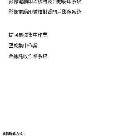
影像電腦印鑑核對及自動驗印系統
影像電腦印鑑核對暨開戶影像系統
集中作業產品
提回票據集中作業
匯款集中作業
票據託收作業系統
文件管理影像系統
e速通開戶整合平台
錄音錄影双錄系統
NIPASS動態密碼卡系統
表單無紙化解決方案
業務聯絡方式：