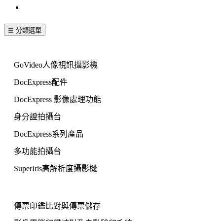
聯絡我們
☰ 分類選單
文件拍攝機
GoVideo人像視訊攝影機
DocExpress配件
DocExpress 影像處理功能
身分證拍攝台
DocExpress系列產品
多功能拍攝台
SuperIris高解析度攝影機
印鑑核對系統
傳票印鑑比對與傳票儲存